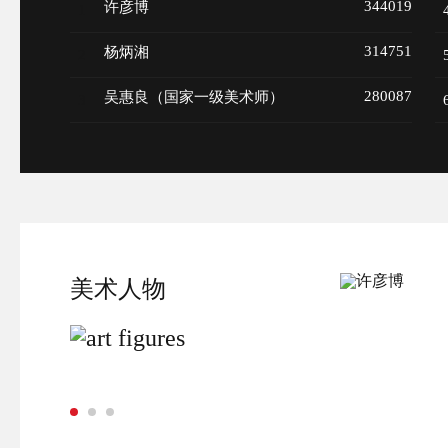
344019
许彦博
1
314751
杨炳湘
2
280087
吴惠良（国家一级美术师）
3
美术人物