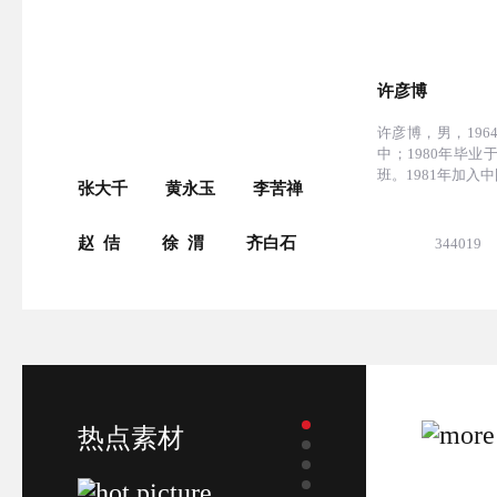
黎越常
许彦博
8
黎越常，号月里老人，1949年生。我国
许彦博，男，19
托
著名艺术家、中国国家级工艺美术大师
中；1980年毕
终身成就奖获得者、德艺双馨...
班。1981年加入中国
张大千
黄永玉
李苦禅
赵 佶
徐 渭
齐白石
236715
0
344019
热点素材