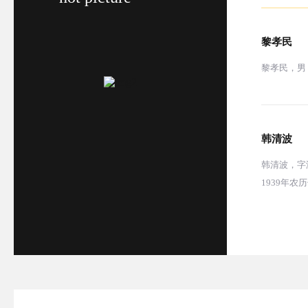
黎孝民
黎孝民，男
韩清波
韩清波，字
1939年农