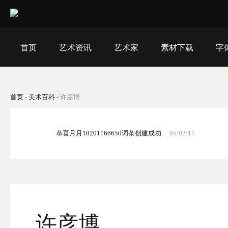
首页
艺术资讯
艺术家
素材下载
字
首页
-
美术百科
-
许彦博
恭喜月月18201166650词条创建成功
05:02:11
许彦博