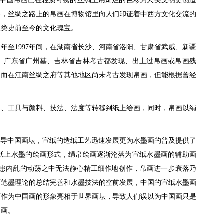
中国帛画已在轻质可携的丝绸上用灿烂的色彩为人类文明史创造
界，丝绸之路上的帛画在博物馆里向人们印证着中西方文化交流的
人类史前至今的文化瑰宝。
2年至1997年间，在湖南省长沙、河南省洛阳、甘肃省武威、新疆
、广东省广州墓、吉林省吉林考古都发现、出土过帛画或帛画残
同而在江南丝绸之府等其他地区尚未考古发现帛画，但能根据曾经
制、工具与颜料、技法、法度等转移到纸上绘画，同时，帛画以绢
主导中国画坛，宣纸的造纸工艺迅速发展更为水墨画的普及提供了
纸上水墨的绘画形式，绢帛绘画逐渐沦落为宣纸水墨画的辅助画
外患内乱的动荡之中无法静心精工细作地创作，帛画进一步衰落乃
画笔墨理论的总结完善和水墨技法的空前发展，中国的宣纸水墨画
画作为中国画的形象亮相于世界画坛，导致人们误以为中国画只是
帛画。