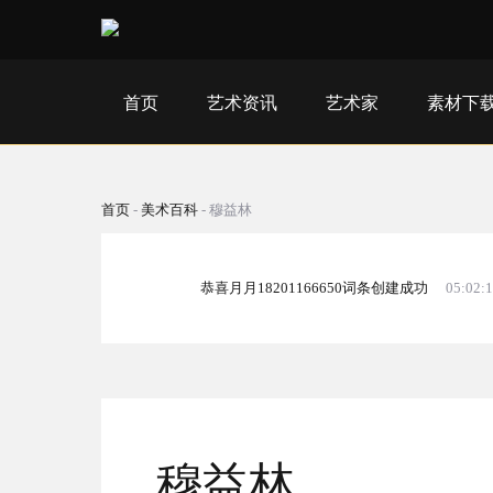
首页
艺术资讯
艺术家
素材下
首页
-
美术百科
-
穆益林
恭喜月月18201166650词条创建成功
05:02:
穆益林