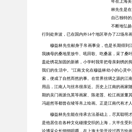
年在上海美
林先生是在
自己独特的
不断地弘扬
行到处奔波，已在国内外14个地区举办了22场帛
穆益林先生献身于帛画事业，也是长期得到
我姨母的桑地里放牛、吼田歌、吃桑葚，采了桑
盖处绣花加固的新裤，小学时我常把母亲刺绣的
我们的生活中。”江南文化在穆益林幼小的心灵
索，便成了自然而然的事。在世界丝绸之源的江
用品，江南人与丝帛很亲近。历史上江南的画家
期的吴门画派仇英等画家、陈老莲、松江画派董
冯超然等都曾在绫等帛上绘画。正是江南代有才
穆益林先生能在传承古法基础上，尽其聪明
是他居住在各种文化碰撞交织的上海，大半生受
论博采众长细细咀嚼，在上海大学开设过西方绘