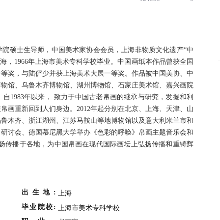
学院硕士生导师，中国美术家协会会员，上海非物质文化遗产“中
上海，1966年上海市美术专科学校毕业。中国画纸本作品曾获全国
一等奖，与陆俨少并获上海美术大展一等奖。作品被中国美协、中
博物馆、乌鲁木齐博物馆、湖州博物馆、石家庄美术馆、嘉兴画院
自1983年以来， 致力于中国古老帛画的继承与研究，发掘和利
帛画重新回到人们身边。2012年起分别在北京、上海、天津、山
乌鲁木齐、浙江湖州、江苏马鞍山等地博物馆以及意大利米兰市和
坛、研讨会、德国慕尼黑大学举办《色彩的呼唤》帛画主题音乐会和
弘扬传播于各地，为中国帛画在现代国际画坛上弘扬传播和重铸辉
出生地:
上海
毕业院校:
上海市美术专科学校