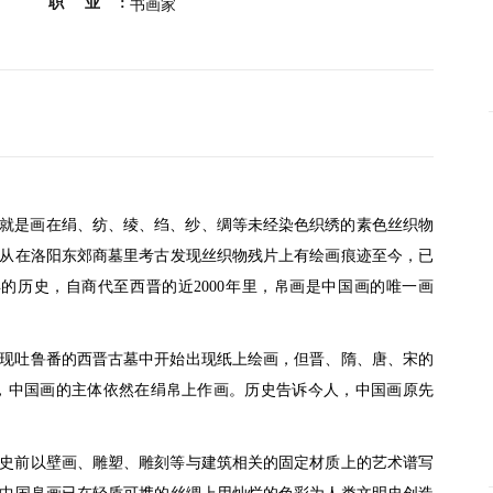
职业:
书画家
就是画在绢、纺、绫、绉、纱、绸等未经染色织绣的素色丝织物
从在洛阳东郊商墓里考古发现丝织物残片上有绘画痕迹至今，已
多年的历史，自商代至西晋的近2000年里，帛画是中国画的唯一画
现吐鲁番的西晋古墓中开始出现纸上绘画，但晋、隋、唐、宋的
里，中国画的主体依然在绢帛上作画。历史告诉今人，中国画原先
史前以壁画、雕塑、雕刻等与建筑相关的固定材质上的艺术谱写