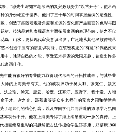
果。”穆先生深知古老帛画的复兴必须努力“以古开今”，使帛画
画种的身份屹立于世界。他用了三十年的时间掌握丝绸的透叠性、
尽致，创造了能随着观赏角度和光源的变化而产生画面的色彩与图
从题材、技法品种和表现语言方面拓展帛画的表现范畴，使之不仅
、花鸟、山水，更从现代审美意识出发，广泛地从其他民族传统艺
艺术创造中应有的潜意识功能，在缜密构思的“有意”和偶然效果
运用中，驰骋自己的才能，享受艺术探索的无限乐趣，创造出许多
现代帛画佳作。
先生能有很好的专业能力取得现代帛画的开拓性成果，与其毕业
家大师的上海美专有关。他的成功归功于吴大羽、张充仁、颜文
、沈之瑜、涂克、唐云、哈定、江寒汀、应野平、程十发、方增
、俞子才、谢之光、郑慕康等等众多老师们的无言之诏和循循善
受了老师们的精心打磨，以及在同学们共同营造的浓厚学习氛围
基本功分不开。他在上海美专得了海上绢帛重彩一脉的真传。上
代擅画绢帛重彩的冯超然把古法传授给学生郑慕康，郑慕康1960