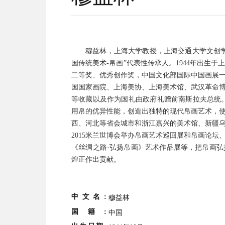
穆益林，上海大学教授，上海交通大学文创
国传统美术-帛画”代表性传承人。1944年出生于
二等奖、优秀创作奖，中国文化部国际中国画展
国国家画院、上海美协、上海美术馆、武汉革命
等收藏以及作为国礼由政府礼赠前南斯拉夫总统。
用帛的优异性能，创造出独特的现代帛画艺术，使
西、河北等省会城市和浙江嘉兴的美术馆、新疆
2015米兰世博会举办帛画艺术巡回展和帛画论
《丝绸之路·弘扬帛画》艺术作品展等，把帛画
煌正作出贡献。
中文名:
穆益林
国籍:
中国