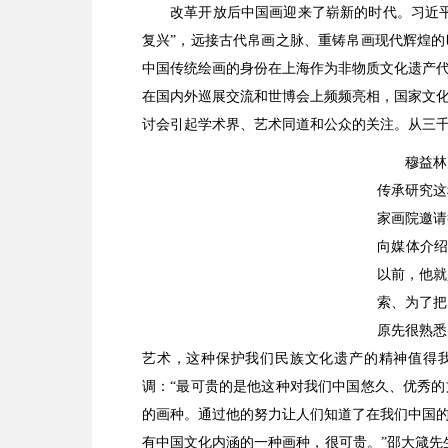
改革开放后中国画迎来了崭新的时代。习近平主
复兴”，远接古代帛画之脉、重铸帛画现代辉煌
中国传统绘画的身份在上海作为非物质文化遗产
在国内外巡展交流和世博会上频频亮相，国家文
讨会引起学术界、艺术同道和公众的关注。从三
穆益林
传承研究这
家画院邀请
向媒体介绍
以前，他就
索、为了把
原先很熟悉
艺术，这种保护我们民族文化遗产的精神值得我
调：“最可贵的是他这种对我们中国悠久、优秀
的画种。通过他的努力让人们知道了在我们中国
有中国文化内涵的一种画种，很可贵。”邵大箴先