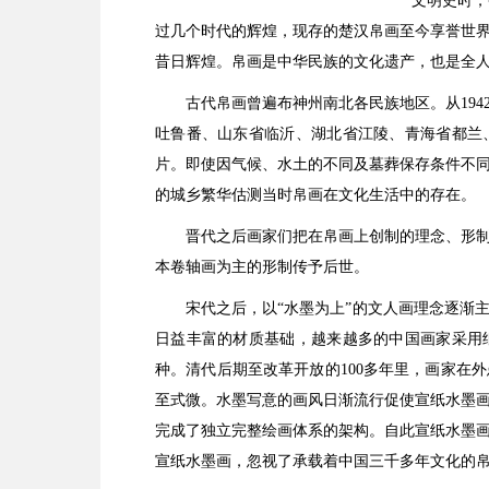
文明史时，
过几个时代的辉煌，现存的楚汉帛画至今享誉世
昔日辉煌。帛画是中华民族的文化遗产，也是全
古代帛画曾遍布神州南北各民族地区。从194
吐鲁番、山东省临沂、湖北省江陵、青海省都兰
片。即使因气候、水土的不同及墓葬保存条件不
的城乡繁华估测当时帛画在文化生活中的存在。
晋代之后画家们把在帛画上创制的理念、形
本卷轴画为主的形制传予后世。
宋代之后，以“水墨为上”的文人画理念逐渐
日益丰富的材质基础，越来越多的中国画家采用
种。清代后期至改革开放的100多年里，画家在
至式微。水墨写意的画风日渐流行促使宣纸水墨
完成了独立完整绘画体系的架构。自此宣纸水墨
宣纸水墨画，忽视了承载着中国三千多年文化的