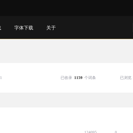
载
字体下载
关于
11
已收录
1159
个词条
已浏览
124095
0