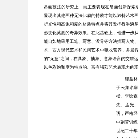
帛画技法的研究上，而主要表现在帛画创新探索成
显现出其他画种无法比肩的特质才能以独特艺术
折光性和高饱和度的材质特点并将其发挥得淋漓
形变化莫测的奇异效果。在此基础上，他进一步
能自如地采用工笔、写意、没骨等方法描写人物
术、西方现代艺术和民间艺术中吸收营养，并发挥
的“无意”之间，在具象、抽象、意象语言的交错
以色彩饱和度为特点的、富有强烈艺术表现力的
穆益林
于云集名
樑、李咏森
先、孟光
诱，严格经
中刻苦训练
世纪二十年