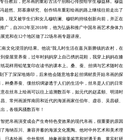
专任教后，把帛画的重彩古法个别精心传授给学生穆益林。穆益
冯超然、郑慕康研究、创作绢帛重彩绘画的路上继续往前走出了
路，现又被学生们和女儿穆昉澜、穆昉昀持续创新向前，并正在
推广，自2012年至2018年，他为弘扬和推广中国帛画艺术身体力
画展览和在12个地区做了22场帛画专题讲座。
江南文化浸淫的结果。他说“我儿时生活在嘉兴新塍镇的农村，在
叶到柴屋里养蚕，过年时妈妈穿上自己绣的花鞋，我穿上妈妈在膝
剪纸花样用铅笔复印在读书的课本上。桑、蚕、丝绸与艺术随时在
中刻下了深深地烙印，后来他会随意地拿起丝绸材质开始帛画的探
南，种桑养蚕、缫丝织绸渗透于人们的生活中，丝帛是人们的日常
随意在丝帛上绘画可以往上追溯数百年，如元代的赵孟頫、明清时
其昌、常州画派恽南田和近代的海派画家任伯年、虚谷、吴昌硕、
人出，各领风骚数百年！
才智把帛画演变成会产生奇特色变效果的现代帛画，很重要的原因
到了海纳百川、兼容并蓄的海派文化熏陶。他对中外艺术和美术理
画、日本绘画、中外剪纸、抽象画审美鉴赏和对潘天寿、黄宾虹研