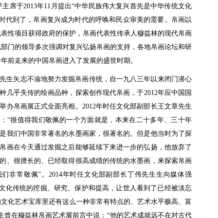
席于2013年11月提出“中华民族伟大复兴首先是中华传统文化
的时代到了，帛画复兴成为时代的呼唤和民众审美的需要。帛画以
代表性项目获得政府的保护，帛画代表性传承人穆益林的现代帛画
化部门的领导多次强调对复兴弘扬帛画的支持，各地帛画论坛和研
千年前走来的中国帛画进入了发展的盛世时期。
先生矢志不渝地努力发掘帛画传统，自一九八三年以来闭门潜心
种几乎失传的绘画品种，探索创作现代帛画，于2012年应中国国
举办帛画展正式全面亮相。2012年时任文化部副部长王文章先生
：“很值得我们敬佩的一个方面就是，本来在二十多年、三十年
是我们中国非常著名的水墨画家，很著名的。但是他当时为了探
帛画在今天通过发掘之后能够延续下来进一步的弘扬，他放弃了
的、很擅长的、已经取得很高成绩的传统的水墨画，来探索帛画
们非常敬佩”。2014年时任文化部副部长丁伟先生生向媒体强
的文化传统的挖掘、研究、保护和提高，让世人看到了已经被淡忘
的文化艺术宝库里还有这么一种非常有特点的、艺术水平极高、富
生曾在穆益林帛画艺术展前言中说：“他的艺术成就远不在对古代