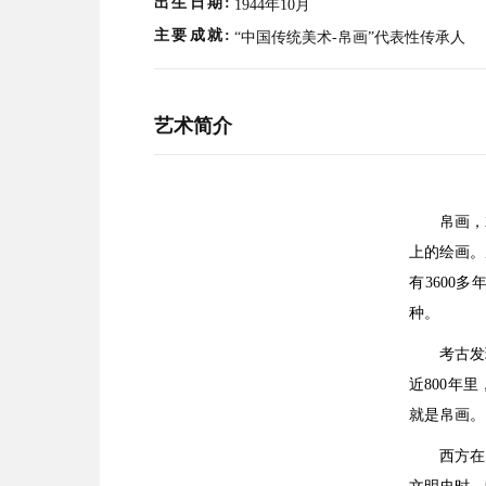
出生日期:
1944年10月
主要成就:
“中国传统美术-帛画”代表性传承人
艺术简介
帛画，
上的绘画。
有3600
种。
考古发
近800年
就是帛画。
西方在