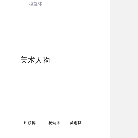
穆益林
美术人物
许彦博
杨炳湘
吴惠良（国家一级美术师）