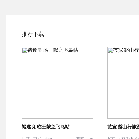
推荐下载
褚遂良 临王献之飞鸟帖
范宽 谿山行旅
尺寸 : 22×47.4cm
格式 : jpg
尺寸 : 206.3×103.