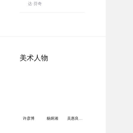
达·芬奇
美术人物
许彦博
杨炳湘
吴惠良（国家一级美术师）