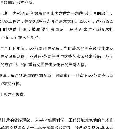
4月终回到佛罗伦斯。
伦斯，达•芬奇进入教宗亚历山大六世之子凯萨•波吉耳的部门，
筑暨工程师，并随凯萨•波吉耳游遍意大利。1506年，达•芬奇回
那时继瑞士佣兵被驱逐出法国后，马克西米连•斯福尔扎
ian Sforza）在米兰复辟。
13年至1516年间，达•芬奇住在罗马，当时著名的画家像拉斐尔及
在罗马很活跃，不过达•芬奇并没与这些艺术家经常接触。然而
的杰作“大卫像”重新安置在佛罗伦萨的关键人物。
邀请，移居到法国的昂布瓦斯。弗朗索瓦一世赠予达•芬奇克劳斯
计了螺旋双梯。
•于贝尔小教堂。
互排斥的极端现象。达•芬奇钻研科学、工程领域就像他的艺术作
记与绘画全是混合艺术与科学所组成的纪录。这些纪录是达•芬奇在