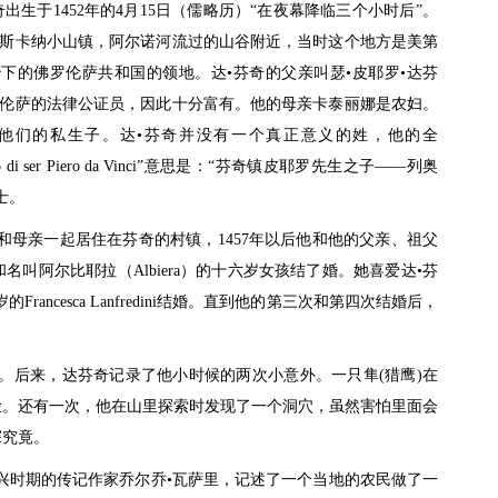
奇出生于1452年的4月15日（儒略历）“在夜幕降临三个小时后”。
斯卡纳小山镇，阿尔诺河流过的山谷附近，当时这个地方是美第
下的佛罗伦萨共和国的领地。达•芬奇的父亲叫瑟•皮耶罗•达芬
伦萨的法律公证员，因此十分富有。他的母亲卡泰丽娜是农妇。
是他们的私生子。达•芬奇并没有一个真正意义的姓，他的全
rdo di ser Piero da Vinci”意思是：“芬奇镇皮耶罗先生之子——列奥
士。
和母亲一起居住在芬奇的村镇，1457年以后他和他的父亲、祖父
叫阿尔比耶拉（Albiera）的十六岁女孩结了婚。她喜爱达•芬
rancesca Lanfredini结婚。直到他的第三次和第四次结婚后，
。后来，达芬奇记录了他小时候的两次小意外。一只隼(猎鹰)在
脸。还有一次，他在山里探索时发现了一个洞穴，虽然害怕里面会
探究竟。
复兴时期的传记作家乔尔乔•瓦萨里，记述了一个当地的农民做了一