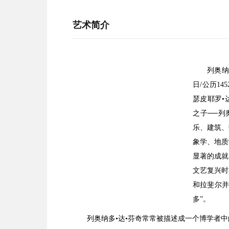
艺术简介
列奥纳
日/公历14
瑟皮耶罗•达•
之子──列
乐、建筑、
象学、地质
显著的成就
文艺复兴时
和拉斐尔并
多”。
列奥纳多•达•芬奇常常被描述成一个博学者中