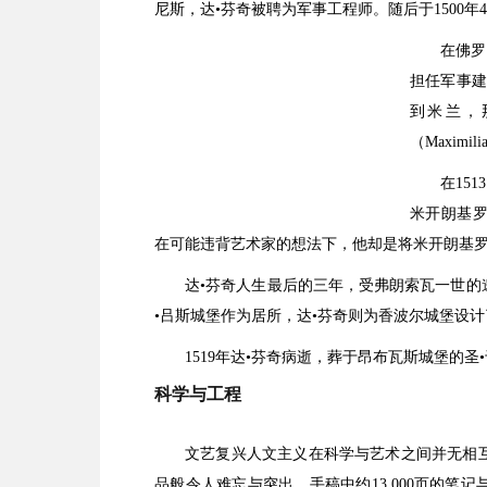
尼斯，达•芬奇被聘为军事工程师。随后于1500年
在佛罗
担任军事建
到米兰，
（Maximil
在15
米开朗基罗
在可能违背艺术家的想法下，他却是将米开朗基罗
达•芬奇人生最后的三年，受弗朗索瓦一世的
•吕斯城堡作为居所，达•芬奇则为香波尔城堡设
1519年达•芬奇病逝，葬于昂布瓦斯城堡的圣
科学与工程
文艺复兴人文主义在科学与艺术之间并无相
品般令人难忘与突出。手稿中约13,000页的笔