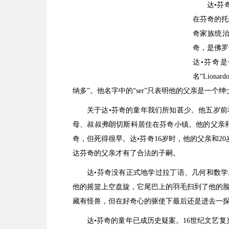
达•芬
在芬奇的托
奇家族统治
奇，是佛罗
达•芬奇
名“Liona
纳多”。他名字中的“ser”只表明他的父亲是一个绅
关于达•芬奇的童年我们所知甚少。他五岁前
母、叔叔弗朗切斯科居住在芬奇小镇。他的父亲和名
奇，但死得很早。达•芬奇16岁时，他的父亲和20岁的F
达芬奇的父亲才有了合法的子嗣。
达•芬奇没有正式地学过拉丁语、几何和数学
他的摇篮上空盘旋，它尾巴上的羽毛扫到了他的
藏有怪兽，但在好奇心的驱使下最后还是进去一
达•芬奇的童年已成历史疑案。16世纪文艺