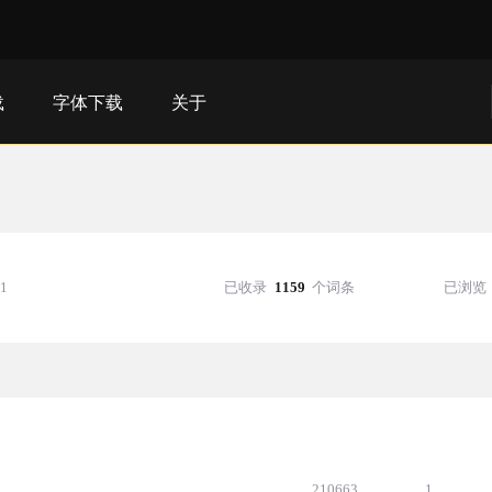
载
字体下载
关于
11
已收录
1159
个词条
已浏览
210663
1