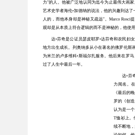
力”的人。他被广泛地认同为迄今为止最伟大画
艺术史学者海伦•加德纳的说法，他的兴趣到达了
人的，而他本身却是神秘又疏远”。Marco Ro
观却是从本质上符合逻辑的而不是神秘的，他使
达•芬奇是公证员瑟皮耶罗•达芬奇和农民妇
地方出生成长。列奥纳多从小在著名的佛罗伦斯画
为米兰的卢多维科•斯福尔扎服务。他后来在罗
过了人生中最后一年。
达•芬
力闻名。
《最后的晚
罗的《创造
认为是一个
T恤衫上。
续不断地，
论如何，他