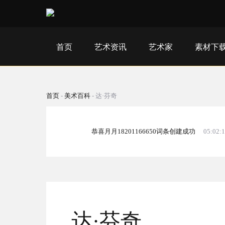
首页
艺术资讯
艺术家
素材下
首页
-
美术百科
-
达·芬奇
恭喜月月18201166650词条创建成功
05:02:
达·芬奇