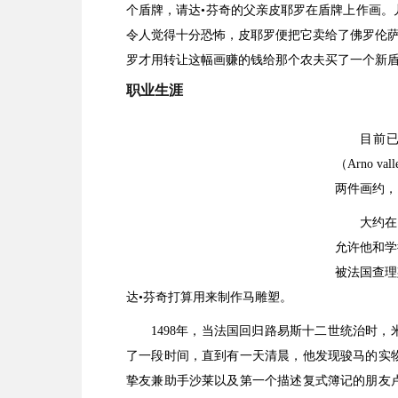
个盾牌，请达•芬奇的父亲皮耶罗在盾牌上作画。
令人觉得十分恐怖，皮耶罗便把它卖给了佛罗伦
罗才用转让这幅画赚的钱给那个农夫买了一个新
职业生涯
目前已
（Arno 
两件画约，
大约在
允许他和学
被法国查理
达•芬奇打算用来制作马雕塑。
1498年，当法国回归路易斯十二世统治时
了一段时间，直到有一天清晨，他发现骏马的实
挚友兼助手沙莱以及第一个描述复式簿记的朋友