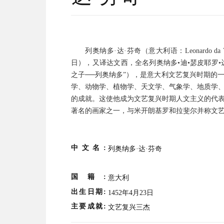
列奥纳多·达
·
芬奇（意大利语：Leonardo da 
日），又译达文西，全名列奥纳多•迪•瑟皮耶罗•达•芬奇（Le
之子──列奥纳多”），是意大利文艺复兴时期的
学、动物学、植物学、天文学、气象学、地质学
的成就。这使他成为文艺复兴时期人文主义的代
著名的画家之一，与米开朗基罗和拉斐尔并称文艺复
中文名:
列奥纳多·达·芬奇
国籍:
意大利
出生日期:
1452年4月23日
主要成就:
文艺复兴三杰