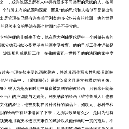
家之一，或许他还是所有人中拥有最多不同类型的天赋的人。按照
一个前所未有的范围和深度，而且“他的思想和人格似乎是超出常
sci提出尽管现在已经有许多关于列奥纳多•达•芬奇的推测，他的世界
用的经验主义的手法在那个时期也是不寻常的。
女卡特琳娜的非婚生子女，他在意大利佛罗伦萨中一个叫做芬奇的
家安德烈•德尔•委罗基奥的画室受教育。他的早期工作生涯都是
马、波隆那和威尼斯工作，在弗朗索瓦一世授予他的法国的家中度
奇过去与现在都主要以画家著称，并以其画作写实性和极具影响
在他的作品中，《蒙娜丽莎》是最负盛名且最常被模仿的肖像。
餐》被认为是所有时期中最多被复制的宗教绘画，只有米开朗基
亚当》的声望能与之媲美。列奥纳多的绘画《维特鲁威人》也被
文化的象征，他被复制在各种各样的物品上，如欧元、教科书和
他的绘画中有15张遗留了下来，之所以数量这么少，是因为他持
频繁地用新技术进行灾难性的试验以及他作画时一贯的拖延。不
的作品，连同他那包含了绘图、科学图解和他关于绘图本质的思