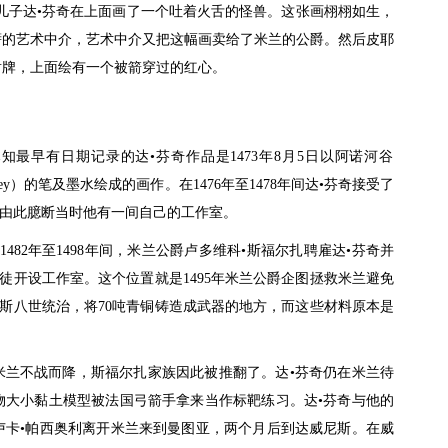
儿子达•芬奇在上面画了一个吐着火舌的怪兽。这张画栩栩如生，
萨的艺术中介，艺术中介又把这幅画卖给了米兰的公爵。然后皮耶
盾牌，上面绘有一个被箭穿过的红心。
知最早有日期记录的达•芬奇作品是1473年8月5日以阿诺河谷
valley）的笔及墨水绘成的画作。在1476年至1478年间达•芬奇接受了
由此臆断当时他有一间自己的工作室。
1482年至1498年间，米兰公爵卢多维科•斯福尔扎聘雇达•芬奇并
徒开设工作室。这个位置就是1495年米兰公爵企图拯救米兰避免
斯八世统治，将70吨青铜铸造成武器的地方，而这些材料原本是
，米兰不战而降，斯福尔扎家族因此被推翻了。达•芬奇仍在米兰待
物大小黏土模型被法国弓箭手拿来当作标靶练习。达•芬奇与他的
卢卡•帕西奥利离开米兰来到曼图亚，两个月后到达威尼斯。在威